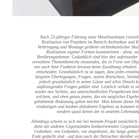
Nach 23-jähriger Führung einer Metallwerkstatt (vorsch
Realisation von Projekten im Bereich Architektur und Kun
Verbringung und Montage größerer architektonischer Skul
Realisation eigener Formen konzentrieren - diese, wie
Berührungsebenen. Gedanklich sind hier drei aufeinander
verwobene Themenbereiche entstanden, die in Form von Objekt
wie auch ihrer Funktion bewusst keine Zuordnung erhalten. 
entscheiden. Grundsätzlich ist zu sagen, dass jedes einzeln
längeren Überlegungen, Fragen, stetem Betrachten, Verände
jedoch grundsätzlich in seiner Gänze und allen Details k
aufdrängenden Fragen geklärt sind. Letztlich verhält es s
wieder neu Sichten, aus unterschiedlichen Perspektiven 
solchem, und eben genau jenem, das ein mögliches Ergebnis
gebührende Bedeutung geben möchte. Man könnte dieser Halt
eindeutigen und konkret ablesbaren Ergebnis zu kommen ei
sondern quasi keines der in unserem Lebensumfe
Allerdings scheint es sich mir bei meinem Projekt tatsächl
denn mit anderen Gegenständen konkurrierenden Gegenstände
Gedanken, von Gedanken, wie angedeutet, die lange gedacht,
Ende gedacht sind - auf dass auch der Betrachter darüber sin