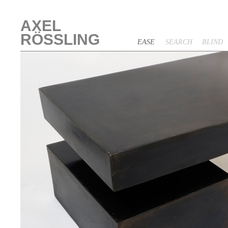
<
AXEL
RÖSSLING
EASE
SEARCH
BLIND